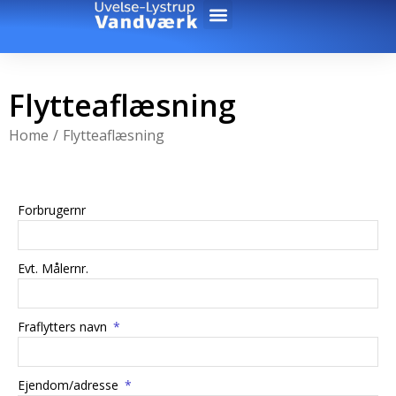
Flytteaflæsning
You are here:
Home
Flytteaflæsning
Forbrugernr
Evt. Målernr.
Fraflytters navn
Ejendom/adresse